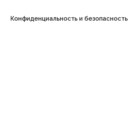
Конфиденциальность и безопасность
ООО «Биорг» — оператор по обработке
персональных данных
Все работы выполняются в соответствии с
требованиями ФСТЭК и ФСБ России
Используется сертифицированное (ГОСТ)
программное обеспечение для шифрования
данных
Собственное программное обеспечение
зарегистрировано в Едином реестре
российских программ для ЭВМ и БД