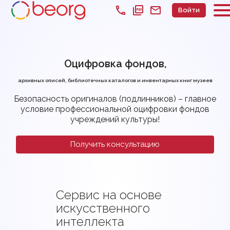
call
picture_as_pdf
mail
Войти
Оцифровка фондов,
архивных описей, библиотечных каталогов
и инвентарных книг музеев
Безопасность оригиналов (подлинников) –
главное
условие профессиональной оцифровки
фондов
учреждений культуры!
Получить консультацию
Сервис на основе
искусственного
интеллекта