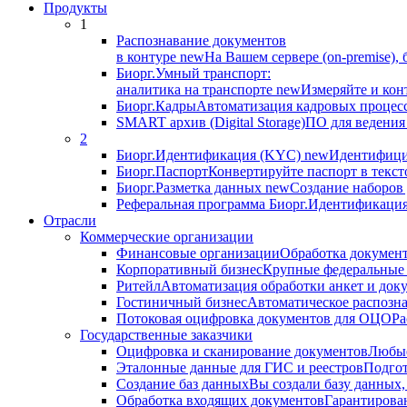
Продукты
1
Распознавание документов
в контуре
new
На Вашем сервере (on-premise),
Биорг.Умный транспорт:
аналитика на транспорте
new
Измеряйте и кон
Биорг.Кадры
Автоматизация кадровых процес
SMART архив (Digital Storage)
ПО для ведения
2
Биорг.Идентификация (KYC)
new
Идентифици
Биорг.Паспорт
Конвертируйте паспорт в текст
Биорг.Разметка данных
new
Создание наборов
Реферальная программа Биорг.Идентификаци
Отрасли
Коммерческие организации
Финансовые организации
Обработка докумен
Корпоративный бизнес
Крупные федеральные 
Ритейл
Автоматизация обработки анкет и док
Гостиничный бизнес
Автоматическое распозна
Потоковая оцифровка документов для ОЦО
Ра
Государственные заказчики
Оцифровка и сканирование документов
Любые
Эталонные данные для ГИС и реестров
Подгот
Создание баз данных
Вы создали базу данных,
Обработка входящих документов
Гарантирова