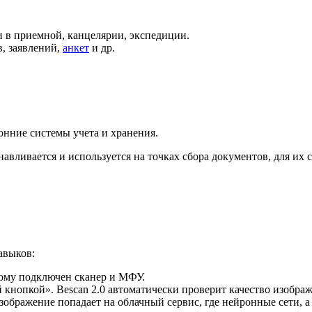
 в приемной, канцелярии, экспедиции.
, заявлений,
анкет
и др.
онние системы учета и хранения.
ливается и используется на точках сбора документов, для их ск
авыков:
рому подключен сканер и МФУ.
кнопкой». Bescan 2.0 автоматически проверит качество изобра
ражение попадает на облачный сервис, где нейронные сети, а 