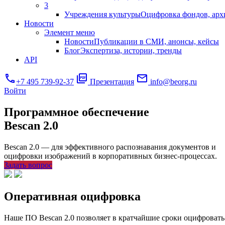
3
Учреждения культуры
Оцифровка фондов, арх
Новости
Элемент меню
Новости
Публикации в СМИ, анонсы, кейсы
Блог
Экспертиза, истории, тренды
API
call
picture_as_pdf
mail
+7 495 739-92-37
Презентация
info@beorg.ru
Войти
Программное обеспечение
Bescan 2.0
Bescan 2.0 — для эффективного распознавания документов и
оцифровки изображений в корпоративных бизнес-процессах.
Задать вопрос
Оперативная оцифровка
Наше ПО Bescan 2.0 позволяет в кратчайшие сроки оцифроват