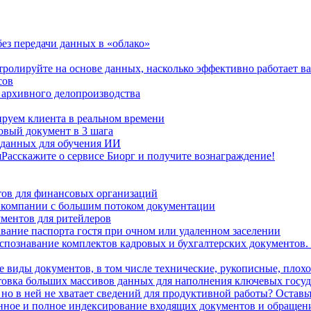
 без передачи данных в «облако»
тролируйте на основе данных, насколько эффективно работает в
сов
 архивного делопроизводства
руем клиента в реальном времени
овый документ в 3 шага
 данных для обучения ИИ
я
Расскажите о сервисе Биорг и получите вознаграждение!
тов для финансовых организаций
компании с большим потоком документации
ументов для ритейлеров
вание паспорта гостя при очном или удаленном заселении
спознавание комплектов кадровых и бухгалтерских документов
 виды документов, в том числе технические, рукописные, плох
овка больших массивов данных для наполнения ключевых госу
 но в ней не хватает сведений для продуктивной работы? Оставьт
нное и полное индексирование входящих документов и обращени