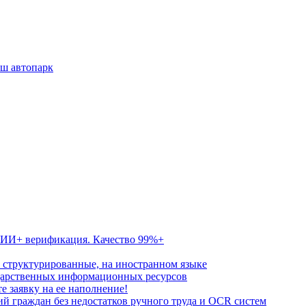
аш автопарк
. ИИ+ верификация. Качество 99%+
о структурированные, на иностранном языке
дарственных информационных ресурсов
е заявку на ее наполнение!
й граждан без недостатков ручного труда и OCR систем