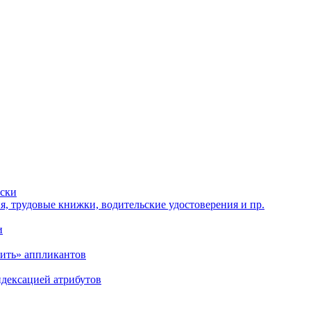
иски
, трудовые книжки, водительские удостоверения и пр.
и
рить» аппликантов
ндексацией атрибутов