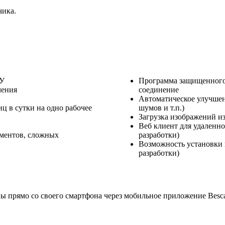
чика.
ФУ
Программа защищенного 
чения
соединение
Автоматическое улучшен
ц в сутки на одно рабочее
шумов и т.п.)
Загрузка изображений из
Веб клиент для удаленно
ументов, сложных
разработки)
Возможность установки 
разработки)
ы прямо со своего смартфона через мобильное приложение Bescan