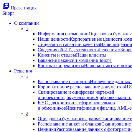
picture_as_pdf
Презентация
Биорг
О компании
1
Информация о компании
Оцифровка бумажны
Наши ценности
Корпоративные ценности ком
Лицензии и гарантии качества
Наши лицензии,
Сведения об ИТ-деятельности
Решения «Биорг
Клиенты и отзывы
Наши клиенты
Вакансии
Вакансии компании Биорг
Контакты и реквизиты
Наши контакты и рекв
Решения
1
Распознавание паспортов
Извлечение данных 
Корпоративное распознавание документов
ИИ 
Сканирование и оцифровка чертежей
и проектной документации
Оцифровка констру
KYC для криптоплатформ, кошельков
и обменников
Идентификация физлиц, AML-сер
2
Оцифровка бумажного архива
Сканирование и
Распознавание анкет и бланков
Сканирование 
Ценники
Распознавание данных с фотографий