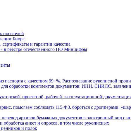
х носителей
пании Биорг
 сертификаты и гарантии качества
» в реестре отечественного ПО Минцифры
изиты
из паспорта с качеством 99+%. Распознавание рукописной проп
для обработки комплектов документов: ИНН, СНИЛС, заявления
кторской, проектной, рабочей, эксплуатационной документаци
вис, помогаем соблюдать 115-ФЗ, бороться с дропперами, «ша
 перевод архивов бумажных документов в электронный вид с и
и обработка анкет и опросов, в том числе рукописных
 ценников и полок