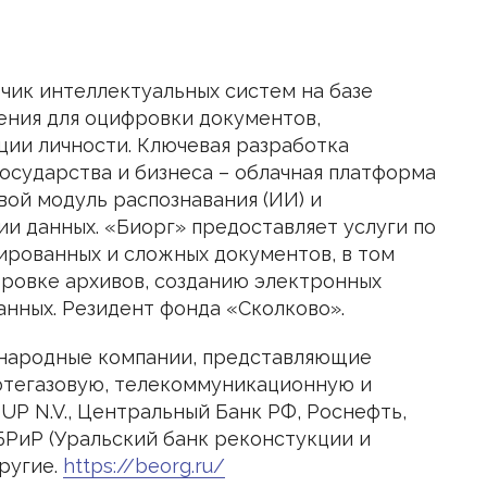
чик интеллектуальных систем на базе
ения для оцифровки документов,
ции личности. Ключевая разработка
осударства и бизнеса – облачная платформа
вой модуль распознавания (ИИ) и
и данных. «Биорг» предоставляет услуги по
ированных и сложных документов, в том
фровке архивов, созданию электронных
анных. Резидент фонда «Сколково».
ународные компании, представляющие
ефтегазовую, телекоммуникационную и
OUP N.V., Центральный Банк РФ, Роснефть,
БРиР (Уральский банк реконстукции и
другие.
https://beorg.ru/