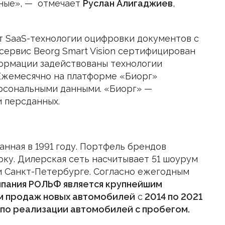
сные», — отмечает
Руслан Алигаджиев
,
т SaaS-технологии оцифровки документов с
сервис Beorg Smart Vision сертифицирован
ормации задействованы технологии
 Ежемесячно на платформе «Биорг»
ерсональными данными. «Биорг» —
 персданных.
нная в 1991 году. Портфель брендов
ку. Дилерская сеть насчитывает 51 шоурум
 и Санкт-Петербурге. Согласно ежегодным
пания РОЛЬФ является крупнейшим
м продаж новых автомобилей
с
2014 по 2021
– по реализации автомобилей с пробегом.