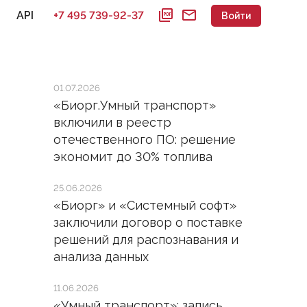
picture_as_pdf
mail
API
+7 495 739-92-37
Войти
еждения культуры
01.07.2026
ровка фондов, архивных описей,
«Биорг.Умный транспорт»
иотечных каталогов и инвентарных
 музеев
включили в реестр
отечественного ПО: решение
экономит до 30% топлива
25.06.2026
«Биорг» и «Системный софт»
заключили договор о поставке
решений для распознавания и
анализа данных
11.06.2026
«Умный транспорт»: запись