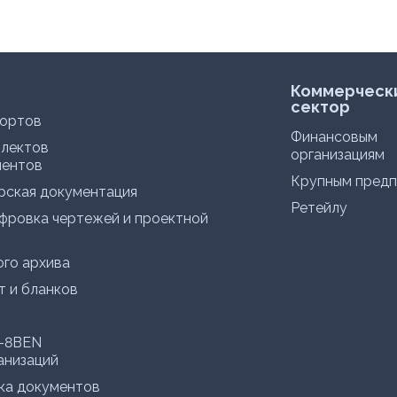
Коммерческ
сектор
портов
Финансовым
плектов
организациям
ментов
Крупным предп
рская документация
Ретейлу
фровка чертежей и проектной
го архива
т и бланков
W-8BEN
анизаций
ка документов